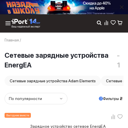
Каталог
Главная
/
Dyson
Фены
Сетевые зарядные устройства
-
Выпрямители
Стайлеры
EnergEA
1
Пылесосы
Баннер пвз
сплит
Сетевые зарядные устройства Adam Elements
Сетевые за
Баннер гарантия
Баннер доставка
iPhone 17
По популярности
Фильтры
2
iPhone 17
iPhone 17e
Выгоднее вместе
iPhone 17 Pro
iPhone 17 Pro Max
Зарядное устройство сетевое EnergEA