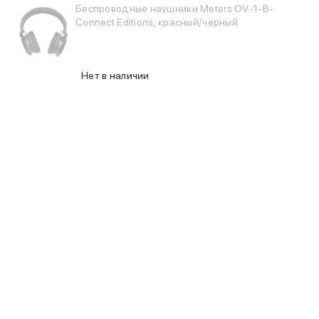
Беспроводные наушники Meters OV-1-B-
Внешние аккумуляторы
Connect Editions, красный/черный
Кабели Lightning
USB-C кабели
3D Стикеры
Ремешки для смартфонов
Нет в наличии
Кардхолдеры MagSafe
iPad
iPad Pro
iPad Pro 13″
iPad Pro 11″
iPad Air
iPad Air 13″
iPad Air 11″
iPad Air 10.9″
iPad
iPad 11″
iPad mini
Объем памяти iPad
iPad 2048 Gb
iPad 1024 Gb