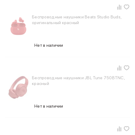
iPhone 15 Pro Max
iPhone 15 Pro
Беспроводные наушники Beats Studio Buds,
iPhone 15 Plus
оригинальный красный
iPhone 15
iPhone 14
iPhone 14 Plus
Нет в наличии
iPhone 14
Объем памяти
iPhone 2048 Gb
iPhone 1024 Gb
iPhone 512 Gb
Беспроводные наушники JBL Tune 750BTNC,
iPhone 256 Gb
красный
iPhone 128 Gb
Аксессуары для iPhone
AirPods
Чехлы для iPhone
Нет в наличии
Защитные стекла для iPhone
Держатели для смартфонов
Беспроводные зарядные устройства
Сетевые зарядные устройства