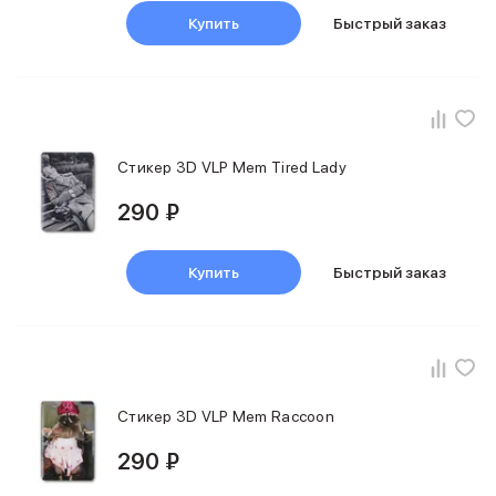
Держатели для смартфонов
Купить
Быстрый заказ
Баннер ПВЗ
Смартфоны
Смартфоны Huawei
Складные смартфоны
Смартфоны Samsung
Аксессуары для смартфонов
Стикер 3D VLP Mem Tired Lady
USB-C кабели
Внешние аккумуляторы
290 ₽
Автомобильные зарядные устройства
Сетевые зарядные устройства
Купить
Быстрый заказ
3D Стикеры
бренды
Huawei
Samsung
Google
Баннер ПВЗ
Стикер 3D VLP Mem Raccoon
Баннер гарантия
Баннер доставка
290 ₽
Смартфоны Tecno