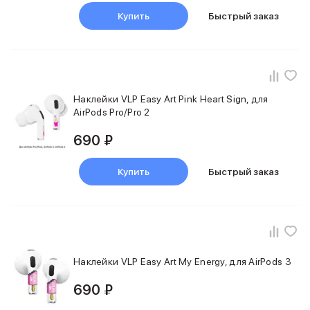
Смартфоны Motorola
Смартфоны HONOR
Купить
Быстрый заказ
Смартфоны Infinix
Смартфоны Google
Мультимедиа
Наушники
Проводные наушники
Наклейки VLP Easy Art Pink Heart Sign, для
Беспроводные наушники
AirPods Pro/Pro 2
Гарнитуры
Наушники с шумоподавлением
690 ₽
Накладные наушники
Акустические системы
Купить
Быстрый заказ
Мониторы
ТВ-приставки
Микрофоны
Баннер ПВЗ
Баннер гарантия
Баннер доставка
Наклейки VLP Easy Art My Energy, для AirPods 3
Популярные бренды
690 ₽
Apple
Marshall