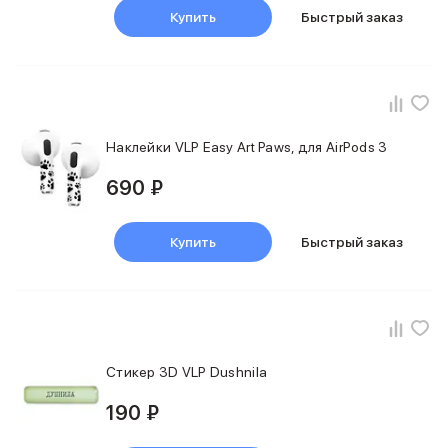
Apple Watch Series 11
Купить
Быстрый заказ
Apple Watch Ultra 3
Apple Watch Ultra 2 (2024)
Apple Watch SE 3
Apple Watch SE (2024)
Аксессуары для Watch
Защитные стекла для Watch
Наклейки VLP Easy Art Paws, для AirPods 3
Ремешки для Watch
Кабели Lightning
690 ₽
Зарядные устройства с MagSafe
Баннер ПВЗ
Купить
Быстрый заказ
Баннер гарантия
Баннер доставка
Аксессуары
Периферия
Накопители
Стилусы
Стикер 3D VLP Dushnila
Карты памяти и флэш-накопители
Клавиатуры
190 ₽
Мыши и коврики для мышей
Wi-Fi роутеры и маршрутизаторы