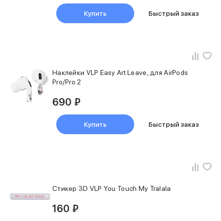
Фены
Купить
Быстрый заказ
Смарт-часы и фитнес-браслеты
Уход за полостью рта
Умные очки
Забота о здоровье
Популярные бренды
Dyson
Наклейки VLP Easy Art Leave, для AirPods
Huawei
Pro/Pro 2
Ray-Ban
690 ₽
Баннер сплит
Баннер гарантия
Баннер ПВЗ
Купить
Быстрый заказ
Баннер доставка
Стикер 3D VLP You Touch My Tralala
160 ₽