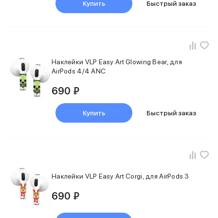
Купить
Быстрый заказ
iPhone 15 Pro Max
iPhone 15 Pro
iPhone 15 Plus
iPhone 15
iPhone 14
Наклейки VLP Easy Art Glowing Bear, для
iPhone 14 Plus
AirPods 4/4 ANC
iPhone 14
Объем памяти
690 ₽
iPhone 2048 Gb
iPhone 1024 Gb
Купить
Быстрый заказ
iPhone 512 Gb
iPhone 256 Gb
iPhone 128 Gb
Аксессуары для iPhone
AirPods
Чехлы для iPhone
Наклейки VLP Easy Art Corgi, для AirPods 3
Защитные стекла для iPhone
Держатели для смартфонов
690 ₽
Беспроводные зарядные устройства
Сетевые зарядные устройства