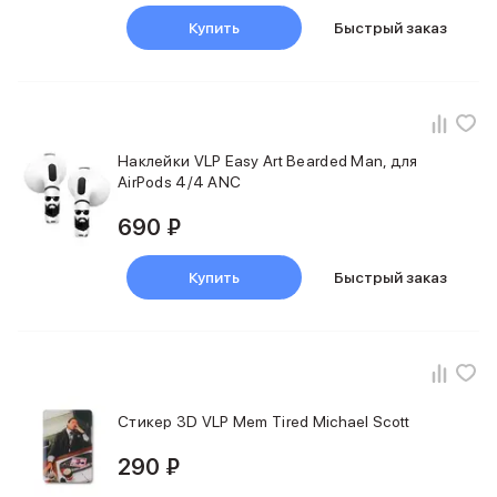
Samsung
Купить
Быстрый заказ
Sony
JBL
CMF
Anker
Техника для дома
Наклейки VLP Easy Art Bearded Man, для
Баннер ПВЗ
AirPods 4/4 ANC
Умный дом
Пылесосы
690 ₽
Популярные бренды
Dyson
Купить
Быстрый заказ
Баннер сплит
Инструменты
Баннер гарантия
Уход за одеждой
Баннер доставка
Красота и здоровье
Стикер 3D VLP Mem Tired Michael Scott
Укладка волос
Стайлеры
290 ₽
Выпрямители