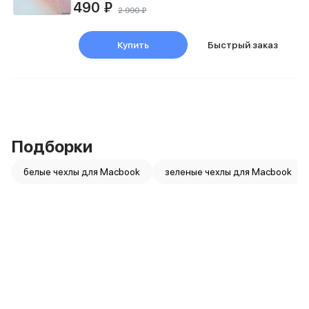
Баннер пвз
490 ₽
2 990 ₽
сплит
Баннер гарантия
Купить
Быстрый заказ
Баннер доставка
iPhone
Баннер ПВЗ
Баннер гарантия
Баннер доставка
iPhone Air
iPhone 17
Подборки
iPhone 17 Pro Max
iPhone 17 Pro
белые чехлы для Macbook
зеленые чехлы для Macbook
iPhone 17
iPhone 17e
iPhone 16
iPhone 16 Pro Max
iPhone 16 Pro
iPhone 16 Plus
iPhone 16
iPhone 16e
iPhone 15