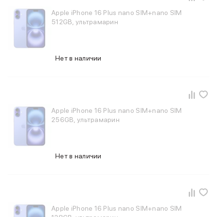
MacBook Pro M4 Max
Apple iPhone 16 Plus nano SIM+nano SIM
MacBook Neo
512GB, ультрамарин
MacBook Air
MacBook Air M5
MacBook Air M4
Нет в наличии
MacBook Air M3
iMac
Mac mini
Аксессуары для Mac
Чехлы для MacBook
Apple iPhone 16 Plus nano SIM+nano SIM
Сумки и рюкзаки
256GB, ультрамарин
Мыши
Клавиатуры
Кабели
Нет в наличии
Внешние накопители
Мультипортовые адаптеры
Карты памяти и флэш-накопители
3D Стикеры
Баннер ПВЗ
Apple iPhone 16 Plus nano SIM+nano SIM
Баннер гарантия