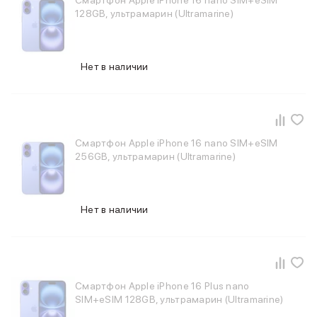
Смартфон Apple iPhone 16 nano SIM+eSIM
Баннер пвз
128GB, ультрамарин (Ultramarine)
сплит
Баннер гарантия
Баннер доставка
iPhone
Нет в наличии
Баннер ПВЗ
Баннер гарантия
Баннер доставка
iPhone Air
Смартфон Apple iPhone 16 nano SIM+eSIM
iPhone 17
256GB, ультрамарин (Ultramarine)
iPhone 17 Pro Max
iPhone 17 Pro
iPhone 17
iPhone 17e
Нет в наличии
iPhone 16
iPhone 16 Pro Max
iPhone 16 Pro
iPhone 16 Plus
iPhone 16
Смартфон Apple iPhone 16 Plus nano
SIM+eSIM 128GB, ультрамарин (Ultramarine)
iPhone 16e
iPhone 15