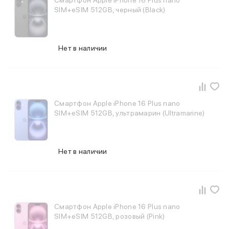
Смартфон Apple iPhone 16 Plus nano
Баннер пвз
SIM+eSIM 512GB, черный (Black)
сплит
Баннер гарантия
Баннер доставка
iPhone
Нет в наличии
Баннер ПВЗ
Баннер гарантия
Баннер доставка
iPhone Air
Смартфон Apple iPhone 16 Plus nano
iPhone 17
SIM+eSIM 512GB, ультрамарин (Ultramarine)
iPhone 17 Pro Max
iPhone 17 Pro
iPhone 17
iPhone 17e
Нет в наличии
iPhone 16
iPhone 16 Pro Max
iPhone 16 Pro
iPhone 16 Plus
iPhone 16
Смартфон Apple iPhone 16 Plus nano
SIM+eSIM 512GB, розовый (Pink)
iPhone 16e
iPhone 15