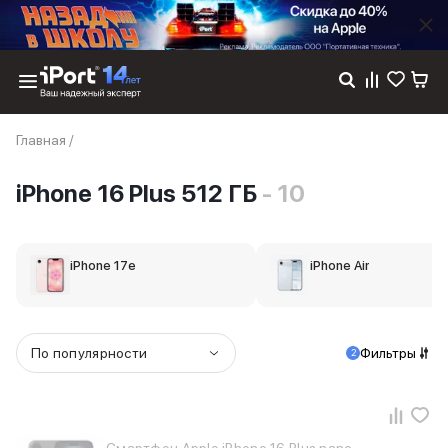
Каталог
Главная
/
Dyson
Фены
iPhone 16 Plus 512 ГБ
- 10
Выпрямители
Стайлеры
Пылесосы
Баннер пвз
iPhone 17e
iPhone Air
сплит
Баннер гарантия
Баннер доставка
iPhone 17
По популярности
Фильтры
2
iPhone 17
iPhone 17e
iPhone 17 Pro
iPhone 17 Pro Max