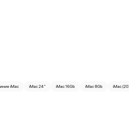
синие iMac
iMac 24″
iMac 16Gb
iMac 8Gb
iMac (20