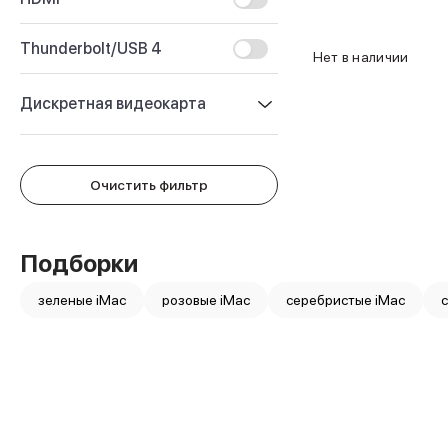
Защитные стекла для iPhone
Держатели для смартфонов
Thunderbolt/USB 4
Беспроводные зарядные устройства
Нет в наличии
Сетевые зарядные устройства
Внешние аккумуляторы
Дискретная видеокарта
Кабели Lightning
USB-C кабели
Найти
3D Стикеры
Ремешки для смартфонов
Очистить фильтр
Кардхолдеры MagSafe
iPad
iPad Pro
Подборки
iPad Pro 13″
iPad Pro 11″
зеленые iMac
розовые iMac
серебристые iMac
iPad Air
iPad Air 13″
iPad Air 11″
iPad Air 10.9″
iPad
iPad 11″
iPad mini