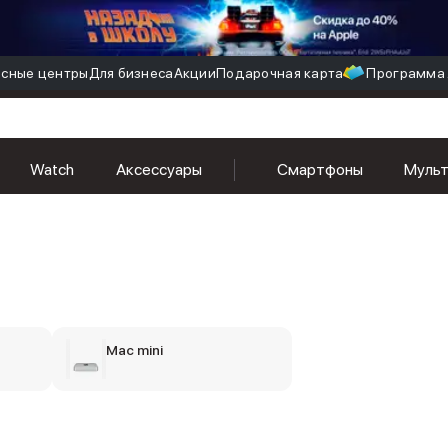
сные центры
Для бизнеса
Акции
Подарочная карта
Программа 
Watch
Аксессуары
Смартфоны
Муль
Mac mini