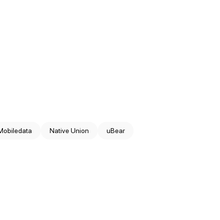
Mobiledata
Native Union
uBear