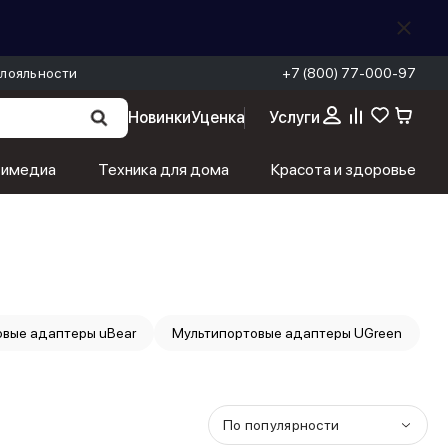
лояльности
+7 (800) 77-000-97
Новинки
Уценка
Услуги
тимедиа
Техника для дома
Красота и здоровье
овые адаптеры uBear
Мультипортовые адаптеры UGreen
По популярности